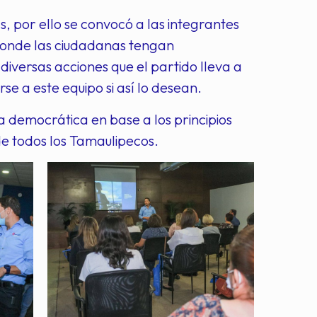
, por ello se convocó a las integrantes
donde las ciudadanas tengan
 diversas acciones que el partido lleva a
rse a este equipo si así lo desean.
a democrática en base a los principios
de todos los Tamaulipecos.