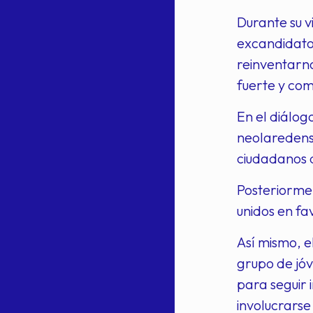
Durante su v
excandidatos
reinventarn
fuerte y co
En el diálog
neolaredense
ciudadanos d
Posteriormen
unidos en fa
Así mismo, 
grupo de jóv
para seguir
involucrarse