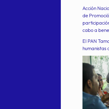
Acción Nacio
de Promoció
participació
cabo a benefi
El PAN Tamau
humanistas d