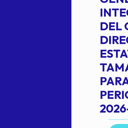
PLANILLA DE
INT
OMEHEIRA
DEL 
,
LOPEZ REYNA
DIRE
ESTA
TAM
Read more
L
PARA
PER
2026