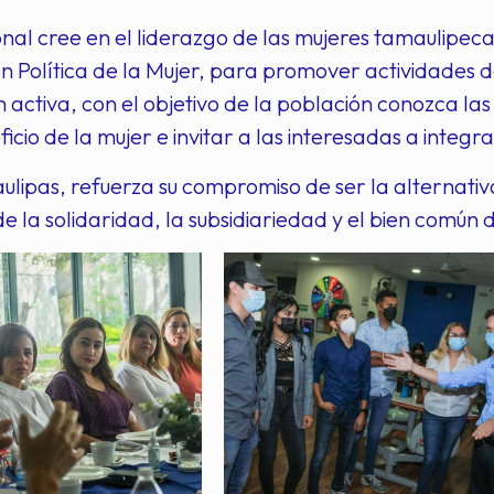
nal cree en el liderazgo de las mujeres tamaulipecas
n Política de la Mujer, para promover actividades 
n activa, con el objetivo de la población conozca las
cio de la mujer e invitar a las interesadas a integra
lipas, refuerza su compromiso de ser la alternativ
e la solidaridad, la subsidiariedad y el bien común 