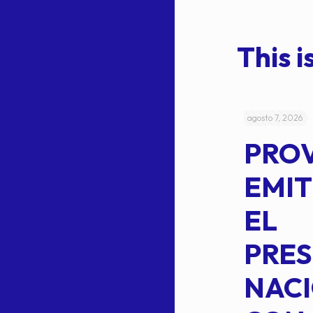
This is
julio 4, 2026
agosto 7, 2026
ACUERDO
PRO
5-
CEPE-TAM
EMIT
14BIS
EL
MEDIANTE EL
PRES
CUAL SE
NACI