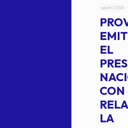
julio 4, 2026
agosto 7, 2026
ACUERDO
PRO
5-
CEPE-TAM
EMIT
14BIS
EL
MEDIANTE EL
PRES
CUAL SE
NACI
SUSTITUYE
CON
COMO
RELA
INTEGRANTE
LA