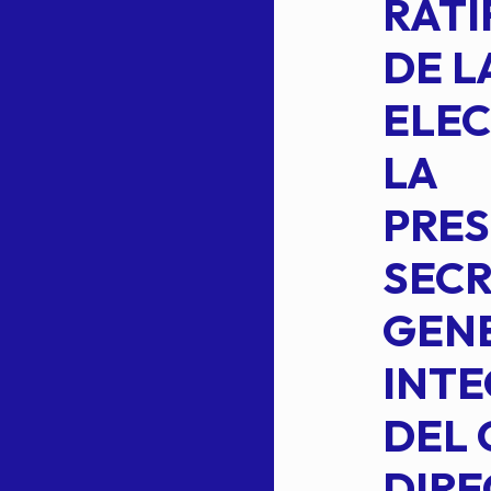
2 DE LA
RATI
FORMULA DE
DE L
INTEGRACION
ELEC
DE LA
LA
S
COMISION
PRES
PERMANENTE
SECR
DE LA
GENE
PLANILLA DE
INT
OMEHEIRA
DEL 
,
LOPEZ REYNA
DIRE