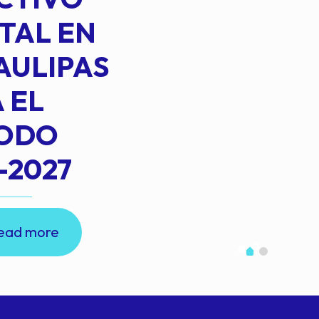
TAL EN
AULIPAS
 EL
IODO
-2027
ead more