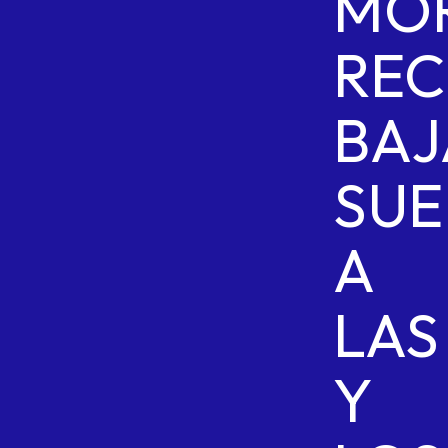
MO
RE
BAJ
SU
A
LAS
Y