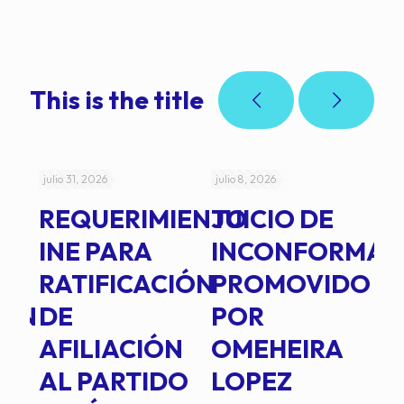
This is the title
julio 31, 2026
julio 8, 2026
jul
REQUERIMIENTO
JUICIO DE
A
-
INE PARA
INCONFORMAD
C
RATIFICACIÓN
PROMOVIDO
2
IÓN
DE
POR
Q
AFILIACIÓN
OMEHEIRA
A
AL PARTIDO
LOPEZ
L