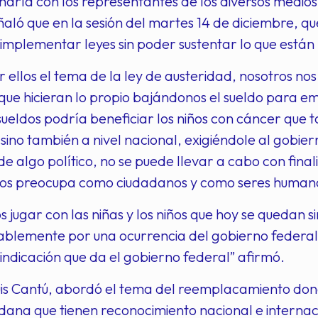
harla con los representantes de los diversos medio
ló que en la sesión del martes 14 de diciembre, qu
implementar leyes sin poder sustentar lo que está
r ellos el tema de la ley de austeridad, nosotros n
que hicieran lo propio bajándonos el sueldo para 
sueldos podría beneficiar los niños con cáncer que 
sino también a nivel nacional, exigiéndole al gobier
de algo político, no se puede llevar a cabo con fina
os preocupa como ciudadanos y como seres humano
jugar con las niñas y los niños que hoy se quedan s
blemente por una ocurrencia del gobierno federal y
indicación que da el gobierno federal” afirmó.
uis Cantú, abordó el tema del reemplacamiento don
dadana que tienen reconocimiento nacional e interna