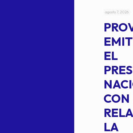
julio 4, 2026
agosto 7, 2026
ACUERDO
PRO
5-
CEPE-TAM
EMIT
14BIS
EL
MEDIANTE EL
PRES
CUAL SE
NACI
SUSTITUYE
CON
COMO
RELA
INTEGRANTE
LA