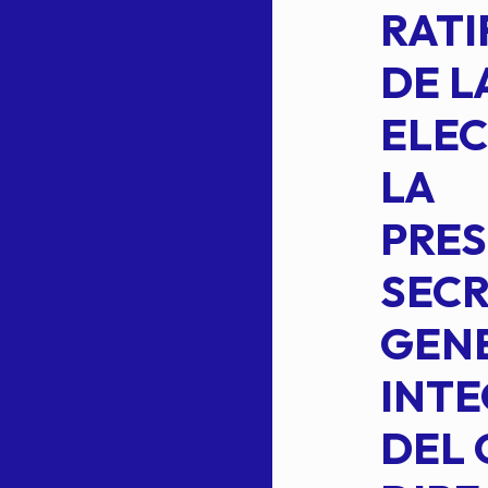
2 DE LA
RATI
FORMULA DE
DE L
INTEGRACION
ELEC
DE LA
LA
S
COMISION
PRES
PERMANENTE
SECR
DE LA
GENE
PLANILLA DE
INT
OMEHEIRA
DEL 