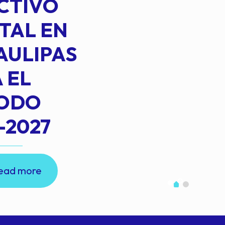
CTIVO
TAL EN
AULIPAS
 EL
IODO
-2027
ead more