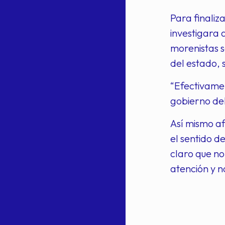
Para finaliz
investigara 
morenistas s
del estado, 
“Efectivame
gobierno de
Así mismo af
el sentido d
claro que no
atención y n