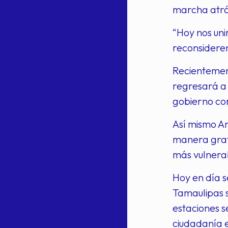
marcha atrás
“Hoy nos uni
reconsideren
Recientemen
regresará a 
gobierno con
Así mismo An
manera grat
más vulnera
Hoy en día 
Tamaulipas s
estaciones s
ciudadanía 