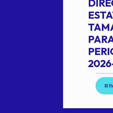
,
LOPEZ REYNA
DIRE
ESTA
TAM
Read more
L
PARA
PER
2026
R