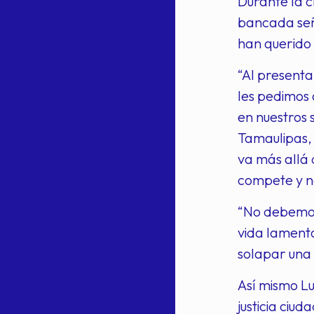
Durante la c
bancada seña
han querido 
“Al presenta
les pedimos 
en nuestros 
Tamaulipas, 
va más allá 
compete y n
“No debemos 
vida lamenta
solapar una 
Así mismo L
justicia ciu