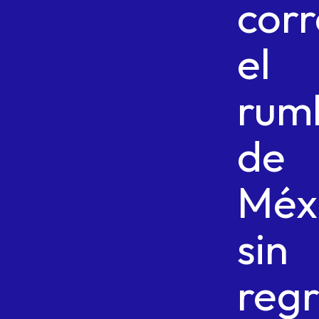
corr
el
rum
de
Méx
sin
reg