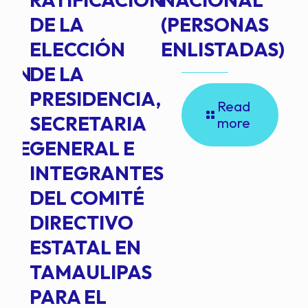
DE LA
(PERSONAS
ELECCIÓN
ENLISTADAS)
ION
DE LA
PRESIDENCIA,
Read
SECRETARIA
more
NTE
GENERAL E
INTEGRANTES
DEL COMITÉ
DIRECTIVO
ESTATAL EN
TAMAULIPAS
PARA EL