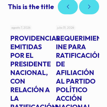
This is the title
agosto 7, 2026
julio 31, 2026
jul
PROVIDENCIAS
REQUERIMIENT
J
EMITIDAS
INE PARA
I
POR EL
RATIFICACIÓN
P
PRESIDENTE
DE
P
E
NACIONAL,
AFILIACIÓN
O
E
CON
AL PARTIDO
L
RELACIÓN A
POLÍTICO
R
TE
LA
ACCIÓN
RATIFICACIÓN
NACIONAL