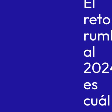
El
reto
rum
al
202
es
cuál