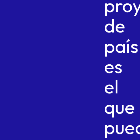
pro
de
país
es
el
que
pue