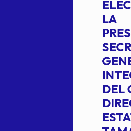
INTEGRACION
ELEC
DE LA
LA
S
COMISION
PRES
PERMANENTE
SECR
DE LA
GENE
PLANILLA DE
INT
OMEHEIRA
DEL 
,
LOPEZ REYNA
DIRE
ESTA
Read more