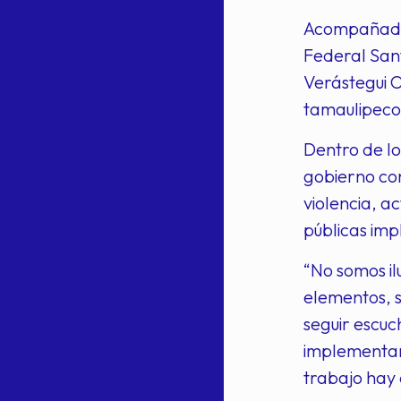
Acompañado d
Federal Sant
Verástegui O
tamaulipeco
Dentro de l
gobierno con
violencia, a
públicas imp
“No somos il
elementos, s
seguir escuc
implementand
trabajo hay 