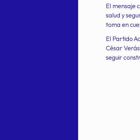
El mensaje c
salud y segu
toma en cue
El Partido 
César Verást
seguir cons