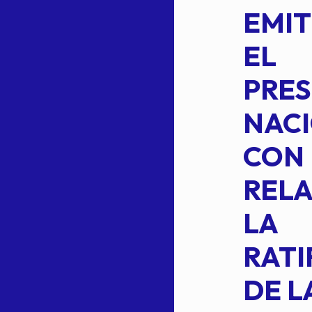
5-
CEPE-TAM
EMIT
14BIS
EL
MEDIANTE EL
PRES
CUAL SE
NACI
SUSTITUYE
CON
COMO
RELA
INTEGRANTE
LA
2 DE LA
RATI
FORMULA DE
DE L