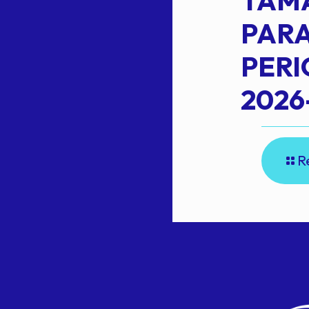
TAM
L
PARA
PER
2026
R