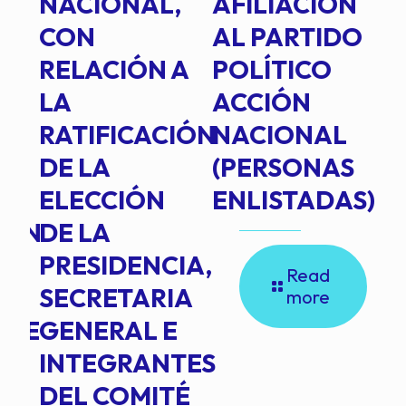
E
NACIONAL,
AFILIACIÓN
O
E
CON
AL PARTIDO
L
RELACIÓN A
POLÍTICO
R
TE
LA
ACCIÓN
RATIFICACIÓN
NACIONAL
DE LA
(PERSONAS
ELECCIÓN
ENLISTADAS)
ION
DE LA
PRESIDENCIA,
Read
SECRETARIA
more
NTE
GENERAL E
INTEGRANTES
DEL COMITÉ