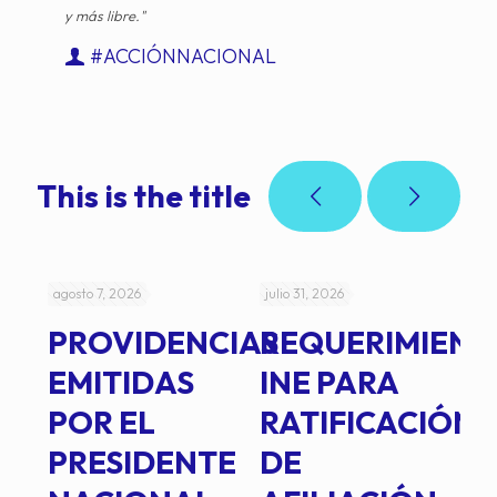
y más libre."
#ACCIÓNNACIONAL
This is the title
agosto 7, 2026
julio 31, 2026
jul
PROVIDENCIAS
REQUERIMIENT
J
EMITIDAS
INE PARA
I
POR EL
RATIFICACIÓN
P
PRESIDENTE
DE
P