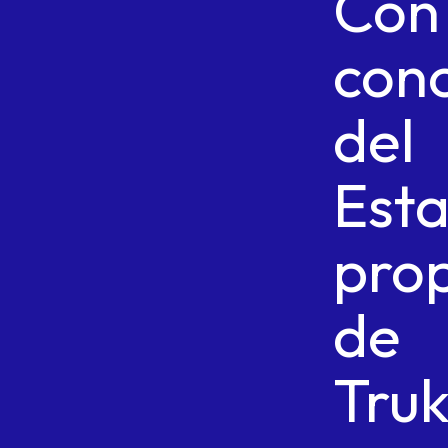
Con
con
del
Est
pro
de
Tru