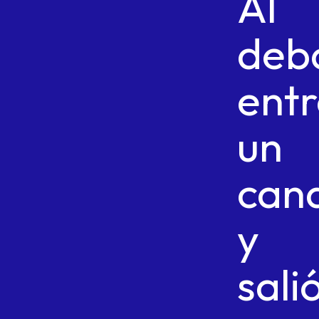
Al
deb
ent
un
can
y
sali