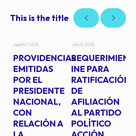
This is the title
agosto 7, 2026
julio 31, 2026
jul
PROVIDENCIAS
REQUERIMIENT
J
EMITIDAS
INE PARA
I
POR EL
RATIFICACIÓN
P
PRESIDENTE
DE
P
E
NACIONAL,
AFILIACIÓN
O
E
CON
AL PARTIDO
L
RELACIÓN A
POLÍTICO
R
TE
LA
ACCIÓN