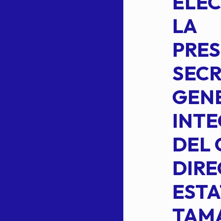
INTEGRACION
ELEC
DE LA
LA
S
COMISION
PRES
PERMANENTE
SECR
DE LA
GENE
PLANILLA DE
INT
OMEHEIRA
DEL 
,
LOPEZ REYNA
DIRE
ESTA
TAM
Read more