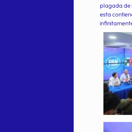
plagada de i
esta contien
infinitament