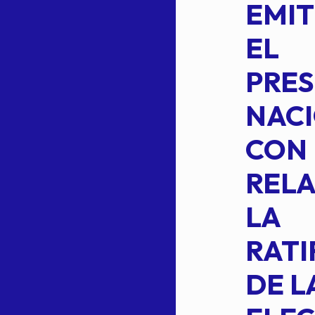
5-
CEPE-TAM
EMIT
14BIS
EL
MEDIANTE EL
PRES
CUAL SE
NACI
SUSTITUYE
CON
COMO
RELA
INTEGRANTE
LA
2 DE LA
RATI
FORMULA DE
DE L