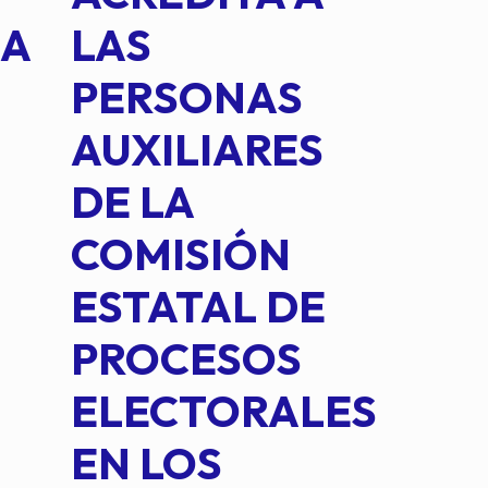
NA
LAS
SUS
PERSONAS
CO
AUXILIARES
IN
DE LA
2 D
COMISIÓN
FO
ESTATAL DE
INT
PROCESOS
DE 
ELECTORALES
COM
EN LOS
PE