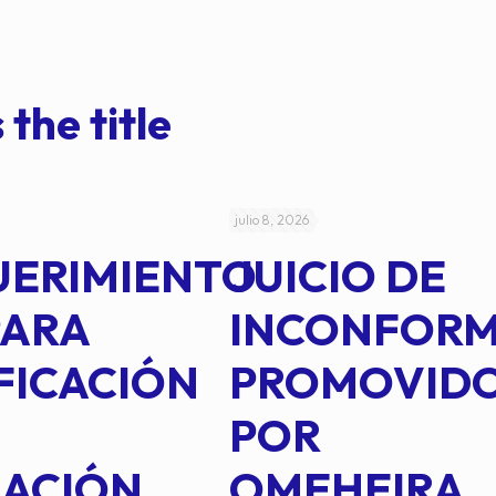
 the title
julio 8, 2026
UERIMIENTO
JUICIO DE
PARA
INCONFOR
FICACIÓN
PROMOVID
POR
IACIÓN
OMEHEIRA