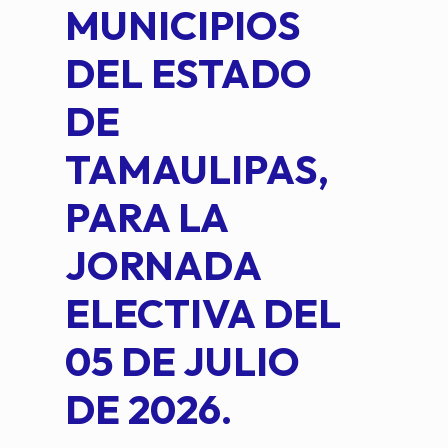
MUNICIPIOS
DE 
DEL ESTADO
PLA
DE
OM
TAMAULIPAS,
LOP
PARA LA
JORNADA
ELECTIVA DEL
05 DE JULIO
DE 2026.