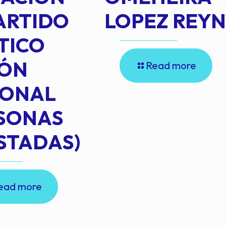
ARTIDO
LOPEZ REY
TICO
IÓN
Read more
IONAL
RSONAS
STADAS)
ead more