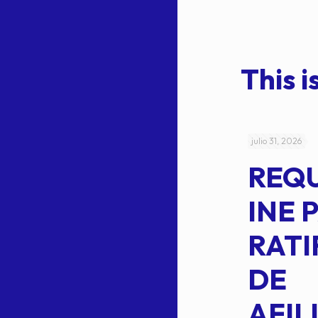
This is
julio 4, 2026
julio 31, 2026
ACUERDO
REQ
CEPE-TAM-
INE 
014-2026
RATI
L
APROBACIÓN
DE
VOTO EN
AFIL