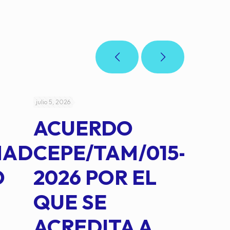
julio 5, 2026
julio 4, 2026
ACUERDO
AC
MAD
CEPE/TAM/015-
CEP
O
2026 POR EL
14B
QUE SE
MED
ACREDITA A
CUA