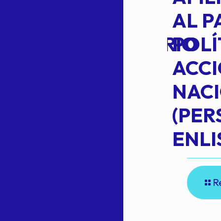
TRANSITO
AL P
EXTRAORDINARIO
POLÍ
ACC
NAC
Read more
(PE
N
ENLI
R
E