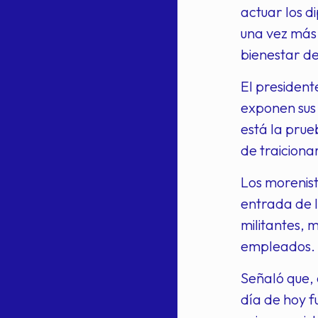
actuar los d
una vez más 
bienestar de
El president
exponen sus 
está la prue
de traiciona
Los morenist
entrada de l
militantes, 
empleados.
Señaló que, 
día de hoy f