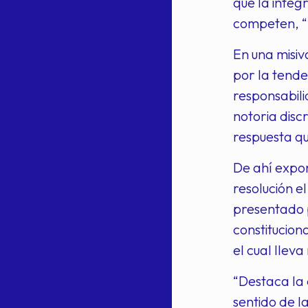
que la integ
competen, “p
En una misiv
por la tende
responsabili
notoria disc
respuesta qu
De ahí expon
resolución e
presentado p
constitucio
el cual llev
“Destaca la d
sentido de l