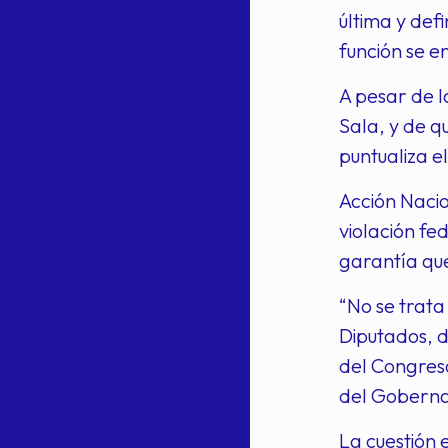
última y def
función se e
A pesar de l
Sala, y de q
puntualiza e
Acción Nacio
violación fed
garantía que
“No se trata
Diputados, d
del Congres
del Goberna
La cuestión 