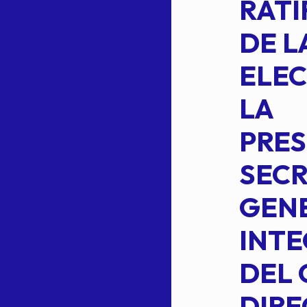
2 DE LA
RATI
FORMULA DE
DE L
INTEGRACION
ELEC
DE LA
LA
S
COMISION
PRES
PERMANENTE
SECR
DE LA
GENE
PLANILLA DE
INT
OMEHEIRA
DEL 
,
LOPEZ REYNA
DIRE