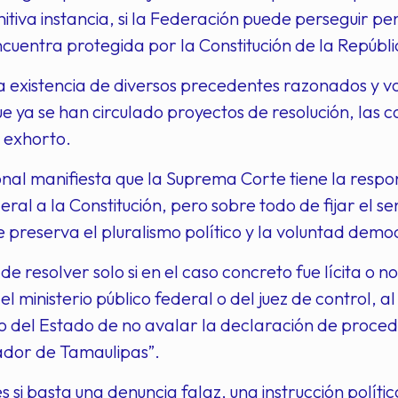
initiva instancia, si la Federación puede perseguir p
ncuentra protegida por la Constitución de la Repúbli
a existencia de diversos precedentes razonados y v
ue ya se han circulado proyectos de resolución, las c
l exhorto.
nal manifiesta que la Suprema Corte tiene la respo
eral a la Constitución, pero sobre todo de fijar el sen
 preserva el pluralismo político y la voluntad demo
 de resolver solo si en el caso concreto fue lícita o
el ministerio público federal o del juez de control,
o del Estado de no avalar la declaración de proced
dor de Tamaulipas”.
es si basta una denuncia falaz, una instrucción polít