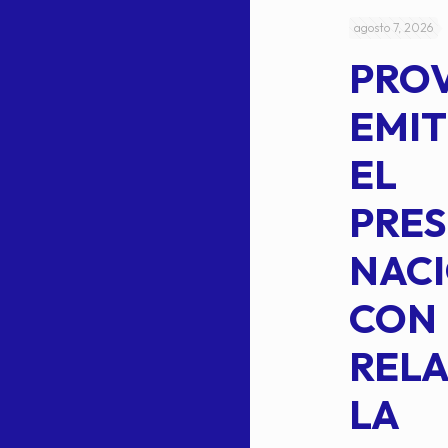
julio 4, 2026
agosto 7, 2026
ACUERDO
PRO
5-
CEPE-TAM
EMIT
14BIS
EL
MEDIANTE EL
PRES
CUAL SE
NACI
SUSTITUYE
CON
COMO
RELA
INTEGRANTE
LA