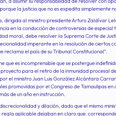
ran, a asumir su responsabilidad de resolver con opo
orque la justicia que no es expedita simplemente no e
a, dirigida al ministro presidente Arturo Zaldívar 
ncia en la conducción de controversias de especial
dad moral, debe resolver la Suprema Corte de Justic
recionalidad imperante en la resolución de ciertos cas
e reclama el país de su Tribunal Constitucional”.
e que es incomprensible que se postergue indefinid
l proyecto para el retiro de la inmunidad procesal de
or el ministro Juan Luis González Alcántara Carra
nales promovidas por el Congreso de Tamaulipas en 
a más de un año en instrucción.
iscrecionalidad y dilación, dado que el mismo ministr
a regla aplicable dejaban en claro que: correspond