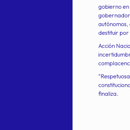
gobierno en 
gobernadores
autónomos, ó
destituir po
Acción Nacio
incertidumbr
complacenci
“Respetuosa
constitucion
finaliza.