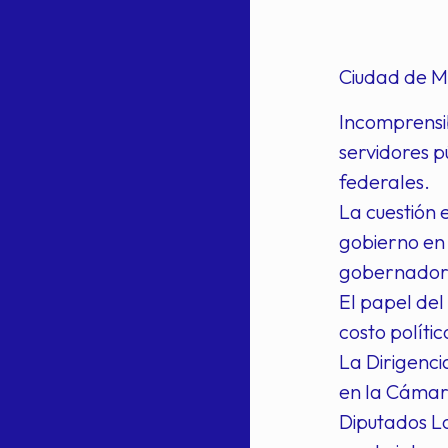
Ciudad de Mé
Incomprensib
servidores p
federales.
La cuestión 
gobierno en 
gobernadores
El papel del
costo polític
La Dirigenci
en la Cámara
Diputados Lo