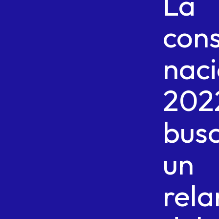
La
cons
naci
202
bus
un
rel