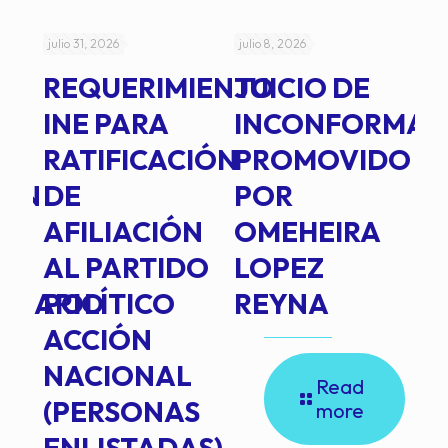
julio 31, 2026
julio 8, 2026
jul
REQUERIMIENTO
JUICIO DE
A
-
INE PARA
INCONFORMAD
C
RATIFICACIÓN
PROMOVIDO
2
IÓN
DE
POR
Q
AFILIACIÓN
OMEHEIRA
A
AL PARTIDO
LOPEZ
L
INARIO
POLÍTICO
REYNA
P
ACCIÓN
A
NACIONAL
D
Read
(PERSONAS
C
more
ENLISTADAS)
E