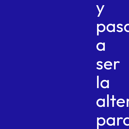
y
pas
a
ser
la
alte
par