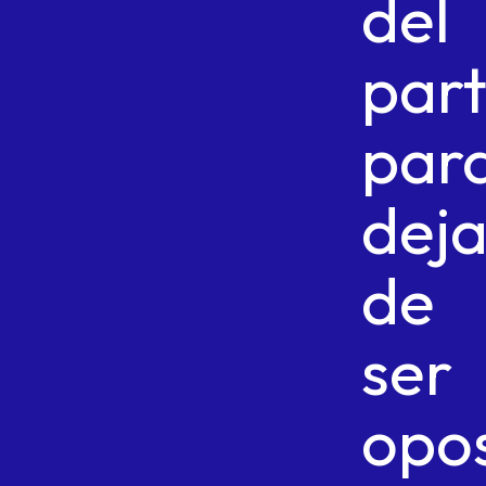
del
part
par
deja
de
ser
opos