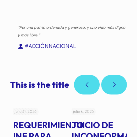
"Por una patria ordenada y generosa, y una vida más digna
y más libre."
#ACCIÓNNACIONAL
This is the title
julio 31, 2026
julio 8, 2026
jul
REQUERIMIENTO
JUICIO DE
A
-
INE PARA
INCONFORMAD
C