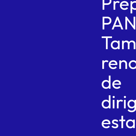
Pre
PA
Tam
ren
de
diri
esta