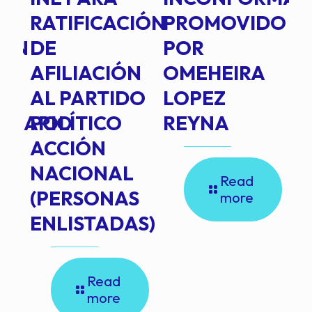
RATIFICACIÓN
PROMOVIDO
2
IÓN
DE
POR
Q
AFILIACIÓN
OMEHEIRA
A
AL PARTIDO
LOPEZ
L
INARIO
POLÍTICO
REYNA
P
ACCIÓN
A
NACIONAL
D
Read
(PERSONAS
C
more
ENLISTADAS)
E
P
E
Read
E
more