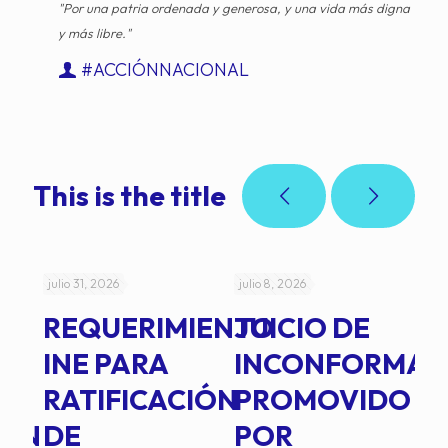
"Por una patria ordenada y generosa, y una vida más digna
y más libre."
#ACCIÓNNACIONAL
This is the title
julio 31, 2026
julio 8, 2026
jul
REQUERIMIENTO
JUICIO DE
A
-
INE PARA
INCONFORMAD
C
RATIFICACIÓN
PROMOVIDO
2
IÓN
DE
POR
Q