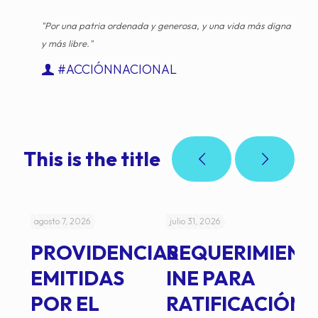
"Por una patria ordenada y generosa, y una vida más digna
y más libre."
#ACCIÓNNACIONAL
This is the title
agosto 7, 2026
julio 31, 2026
jul
PROVIDENCIAS
REQUERIMIENT
J
EMITIDAS
INE PARA
I
POR EL
RATIFICACIÓN
P