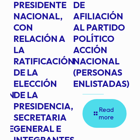
PRESIDENTE
DE
P
E
NACIONAL,
AFILIACIÓN
O
E
CON
AL PARTIDO
L
RELACIÓN A
POLÍTICO
R
TE
LA
ACCIÓN
RATIFICACIÓN
NACIONAL
DE LA
(PERSONAS
ELECCIÓN
ENLISTADAS)
ION
DE LA
PRESIDENCIA,
Read
SECRETARIA
more
NTE
GENERAL E
INTEGRANTES