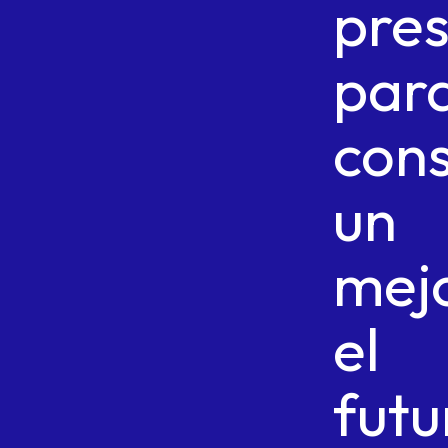
pre
par
cons
un
mej
el
futu