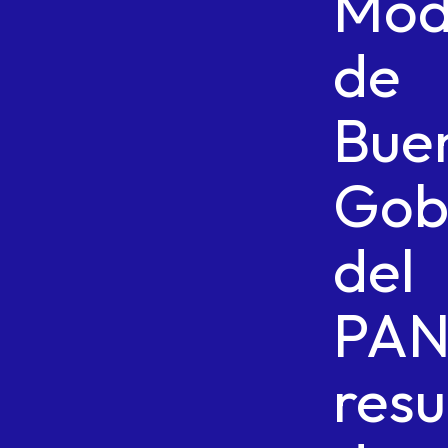
Mod
de
Bue
Gob
del
PAN
resu