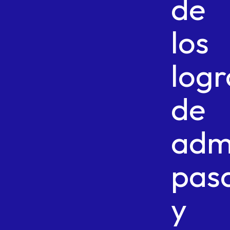
de
los
logr
de
admi
pas
y