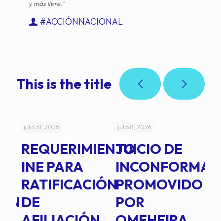
y más libre."
#ACCIÓNNACIONAL
This is the title
julio 31, 2026
julio 8, 2026
jul
REQUERIMIENTO
JUICIO DE
A
-
INE PARA
INCONFORMAD
C
RATIFICACIÓN
PROMOVIDO
2
IÓN
DE
POR
Q
AFILIACIÓN
OMEHEIRA
A