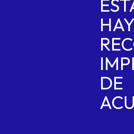
EST
HA
RE
IMP
DE
ACU