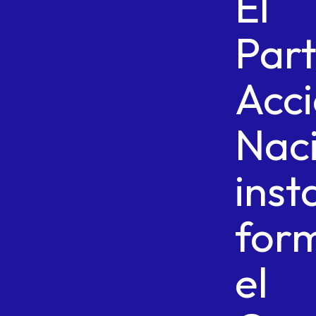
El
Part
Acc
Nac
inst
for
el