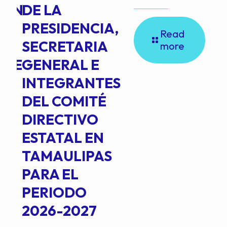
ION
DE LA
PRESIDENCIA,
Read
SECRETARIA
more
NTE
GENERAL E
INTEGRANTES
DEL COMITÉ
DIRECTIVO
ESTATAL EN
TAMAULIPAS
PARA EL
PERIODO
2026-2027