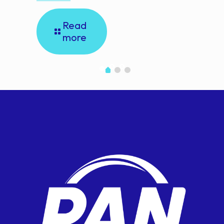
Read
more