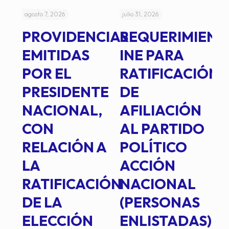
agosto 7, 2026
julio 31, 2026
jul
PROVIDENCIAS
REQUERIMIENT
J
EMITIDAS
INE PARA
I
POR EL
RATIFICACIÓN
P
PRESIDENTE
DE
P
E
NACIONAL,
AFILIACIÓN
O
E
CON
AL PARTIDO
L
RELACIÓN A
POLÍTICO
R
TE
LA
ACCIÓN
RATIFICACIÓN
NACIONAL
DE LA
(PERSONAS
ELECCIÓN
ENLISTADAS)