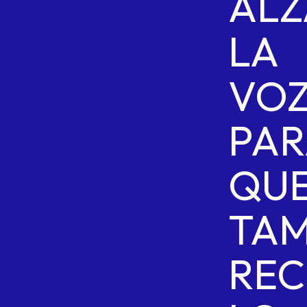
ALZ
LA
VO
PAR
QU
TAM
REC