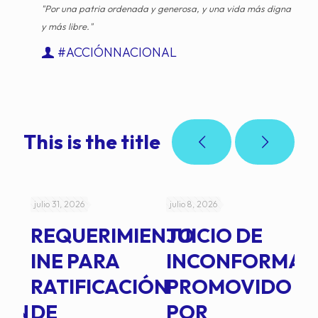
"Por una patria ordenada y generosa, y una vida más digna
y más libre."
#ACCIÓNNACIONAL
This is the title
julio 31, 2026
julio 8, 2026
jul
REQUERIMIENTO
JUICIO DE
A
-
INE PARA
INCONFORMAD
C
RATIFICACIÓN
PROMOVIDO
2
IÓN
DE
POR
Q