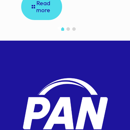
Read
more