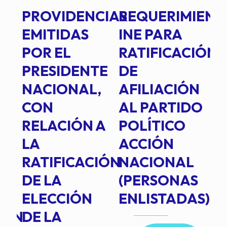
PROVIDENCIAS
REQUERIMIENT
J
EMITIDAS
INE PARA
I
POR EL
RATIFICACIÓN
P
PRESIDENTE
DE
P
E
NACIONAL,
AFILIACIÓN
O
E
CON
AL PARTIDO
L
RELACIÓN A
POLÍTICO
R
TE
LA
ACCIÓN
RATIFICACIÓN
NACIONAL
DE LA
(PERSONAS
ELECCIÓN
ENLISTADAS)
ION
DE LA