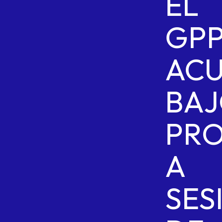
EL
GP
AC
BA
PRO
A
SES