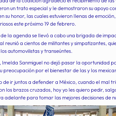
a de la coalición agradeció el recibimiento de las 
ieron un trato especial y le demostraron su apoyo co
en su honor, las cuales estuvieron llenas de emoción
toriosos este próximo 19 de febrero.
e la agenda se llevó a cabo una brigada de impact
al reunió a cientos de militantes y simpatizantes, q
los automovilistas y transeúntes.
, Imelda Sanmiguel no dejó pasar la oportunidad p
u preocupación por el bienestar de las y los mexica
de ir juntos a defender a México, cuando el mal tri
 los brazos cruzados, hoy yo les quiero pedir, sal
 adelante para tomar las mejores decisiones de nu