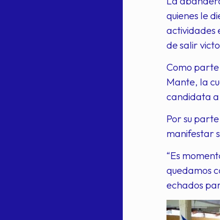
La abanderad
quienes le d
actividades 
de salir vic
Como parte d
Mante, la cu
candidata a 
Por su parte
manifestar s
“Es momento 
quedamos con
echados para