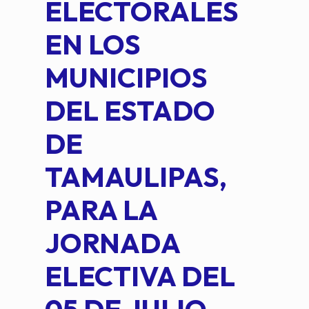
ELECTORALES
COM
EN LOS
PE
MUNICIPIOS
DE 
DEL ESTADO
PLA
DE
OM
TAMAULIPAS,
LOP
PARA LA
JORNADA
ELECTIVA DEL