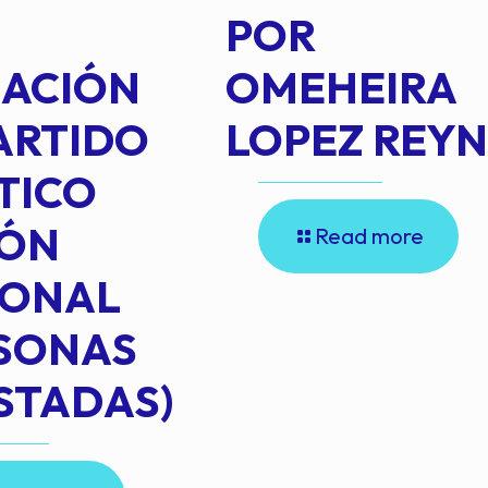
POR
IACIÓN
OMEHEIRA
ARTIDO
LOPEZ REY
TICO
IÓN
Read more
IONAL
RSONAS
STADAS)