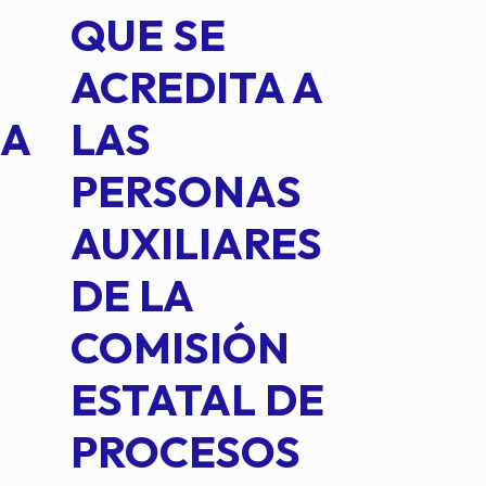
QUE SE
MED
ACREDITA A
CUA
NA
LAS
SUS
PERSONAS
CO
AUXILIARES
IN
DE LA
2 D
COMISIÓN
FO
ESTATAL DE
INT
PROCESOS
DE 