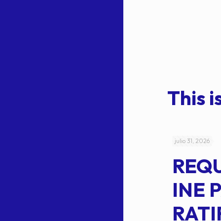
This is
julio 4, 2026
julio 31, 2026
ACUERDO
REQ
CEPE-TAM-
INE 
014-2026
RATI