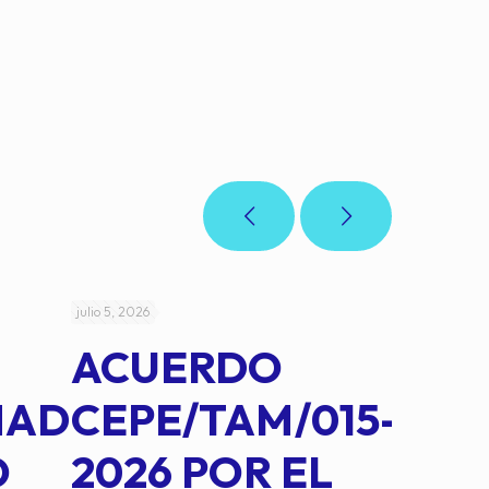
julio 5, 2026
julio 4, 2026
ACUERDO
AC
MAD
CEPE/TAM/015-
CEP
O
2026 POR EL
14B