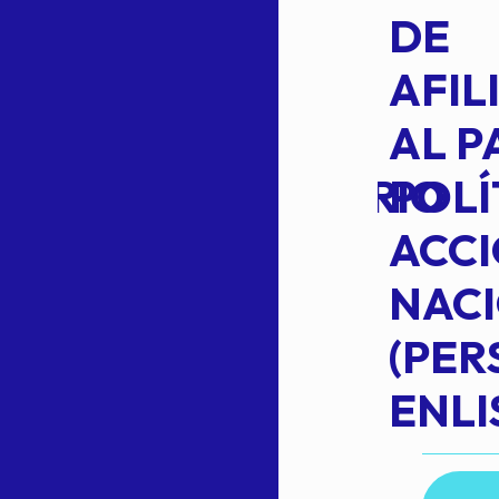
L
APROBACIÓN
DE
VOTO EN
AFIL
TRANSITO
AL P
EXTRAORDINARIO
POLÍ
ACC
NAC
Read more
(PE
N
ENLI