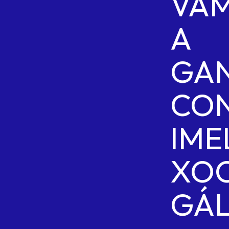
VA
A
GA
CO
IME
XOC
GÁL