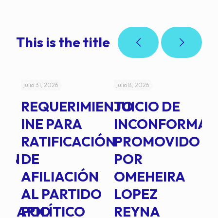
This is the title
julio 31, 2026
julio 8, 2026
jul
REQUERIMIENTO
JUICIO DE
A
-
INE PARA
INCONFORMAD
C
RATIFICACIÓN
PROMOVIDO
2
IÓN
DE
POR
Q
AFILIACIÓN
OMEHEIRA
A
AL PARTIDO
LOPEZ
L
INARIO
POLÍTICO
REYNA
P