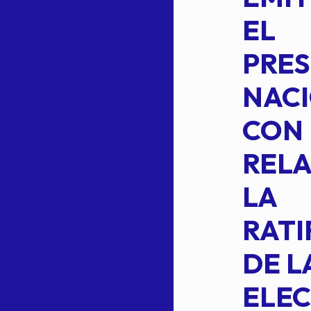
14BIS
EL
MEDIANTE EL
PRES
CUAL SE
NACI
SUSTITUYE
CON
COMO
RELA
INTEGRANTE
LA
2 DE LA
RATI
FORMULA DE
DE L
INTEGRACION
ELEC