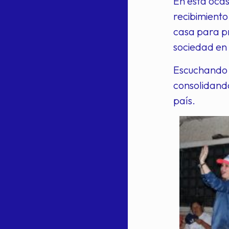
En esta ocas
recibimiento
casa para pr
sociedad en
Escuchando a
consolidando
país.