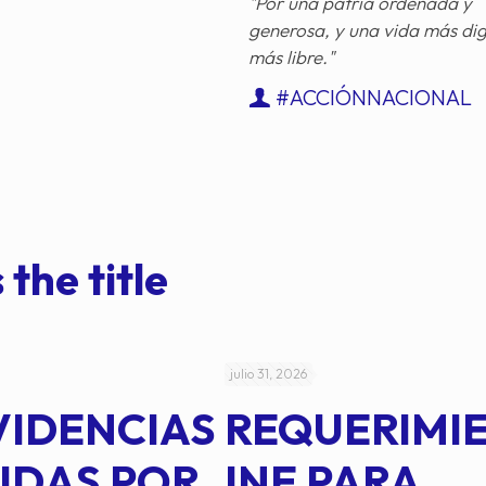
"Por una patria ordenada y
generosa, y una vida más di
más libre."
#ACCIÓNNACIONAL
 the title
julio 31, 2026
VIDENCIAS
REQUERIMI
IDAS POR
INE PARA