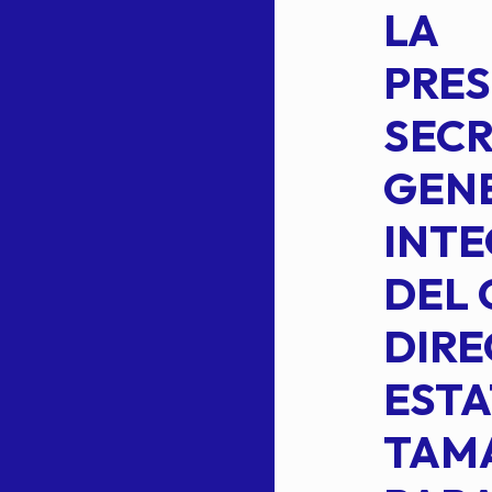
DE LA
LA
S
COMISION
PRES
PERMANENTE
SECR
DE LA
GENE
PLANILLA DE
INT
OMEHEIRA
DEL 
,
LOPEZ REYNA
DIRE
ESTA
TAM
Read more