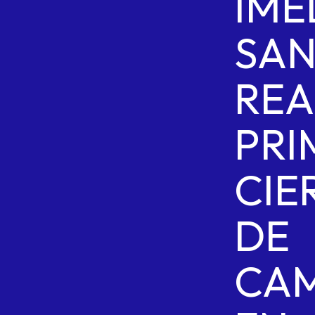
IME
SAN
REA
PRI
CIE
DE
CA