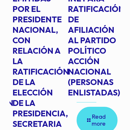
POR EL
RATIFICACIÓN
P
PRESIDENTE
DE
P
E
NACIONAL,
AFILIACIÓN
O
E
CON
AL PARTIDO
L
RELACIÓN A
POLÍTICO
R
TE
LA
ACCIÓN
RATIFICACIÓN
NACIONAL
DE LA
(PERSONAS
ELECCIÓN
ENLISTADAS)
ION
DE LA
PRESIDENCIA,
Read
SECRETARIA
more