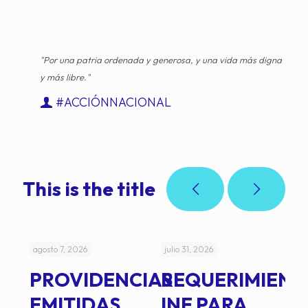
"Por una patria ordenada y generosa, y una vida más digna
y más libre."
#ACCIÓNNACIONAL
This is the title
agosto 7, 2026
julio 31, 2026
jul
PROVIDENCIAS
REQUERIMIENT
J
EMITIDAS
INE PARA
I