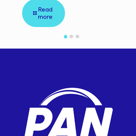
Read
more