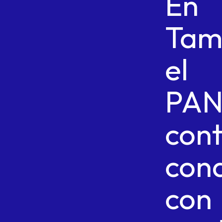
En
Tam
el
PA
cont
con
con