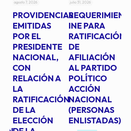
agosto 7, 2026
julio 31, 2026
jul
PROVIDENCIAS
REQUERIMIENT
J
EMITIDAS
INE PARA
I
POR EL
RATIFICACIÓN
P
PRESIDENTE
DE
P
E
NACIONAL,
AFILIACIÓN
O
E
CON
AL PARTIDO
L
RELACIÓN A
POLÍTICO
R
TE
LA
ACCIÓN
RATIFICACIÓN
NACIONAL
DE LA
(PERSONAS
ELECCIÓN
ENLISTADAS)
ION
DE LA