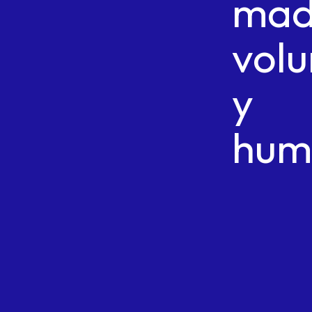
mad
vol
y
hum