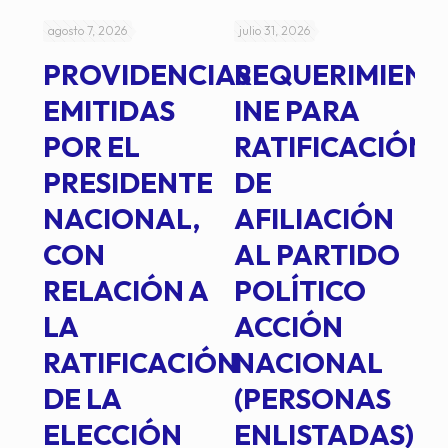
agosto 7, 2026
julio 31, 2026
jul
PROVIDENCIAS
REQUERIMIENT
J
EMITIDAS
INE PARA
I
POR EL
RATIFICACIÓN
P
PRESIDENTE
DE
P
E
NACIONAL,
AFILIACIÓN
O
E
CON
AL PARTIDO
L
RELACIÓN A
POLÍTICO
R
TE
LA
ACCIÓN
RATIFICACIÓN
NACIONAL
DE LA
(PERSONAS
ELECCIÓN
ENLISTADAS)