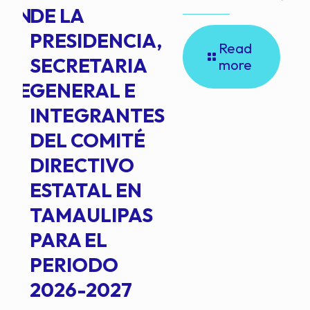
ION
DE LA
PRESIDENCIA,
Read
SECRETARIA
more
NTE
GENERAL E
INTEGRANTES
DEL COMITÉ
DIRECTIVO
ESTATAL EN
TAMAULIPAS
PARA EL
PERIODO
2026-2027