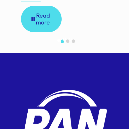
Read
more