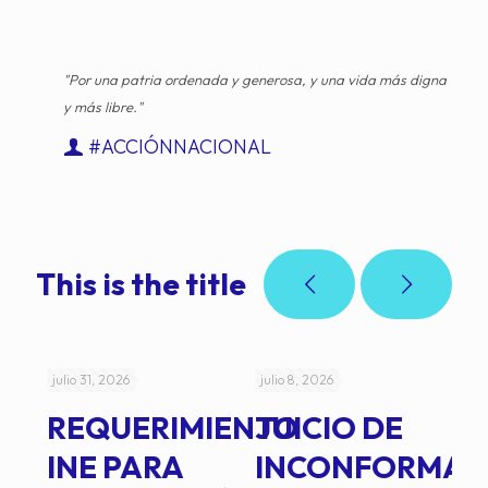
"Por una patria ordenada y generosa, y una vida más digna
y más libre."
#ACCIÓNNACIONAL
This is the title
julio 31, 2026
julio 8, 2026
jul
REQUERIMIENTO
JUICIO DE
A
-
INE PARA
INCONFORMAD
C