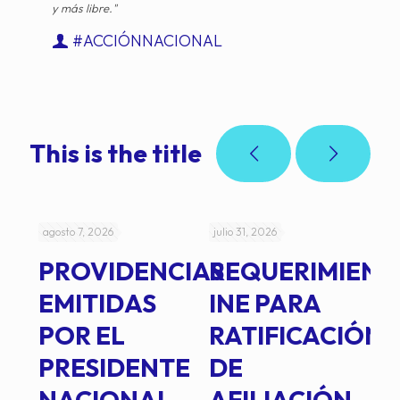
y más libre."
#ACCIÓNNACIONAL
This is the title
agosto 7, 2026
julio 31, 2026
jul
PROVIDENCIAS
REQUERIMIENT
J
EMITIDAS
INE PARA
I
POR EL
RATIFICACIÓN
P
PRESIDENTE
DE
P
E
NACIONAL,
AFILIACIÓN
O