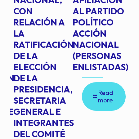
E
CON
AL PARTIDO
L
RELACIÓN A
POLÍTICO
R
TE
LA
ACCIÓN
RATIFICACIÓN
NACIONAL
DE LA
(PERSONAS
ELECCIÓN
ENLISTADAS)
ION
DE LA
PRESIDENCIA,
Read
SECRETARIA
more
NTE
GENERAL E
INTEGRANTES
DEL COMITÉ