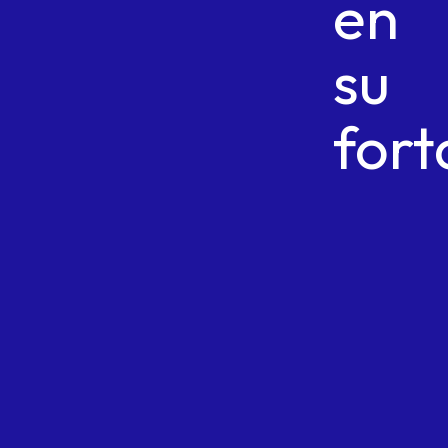
en
su
fort