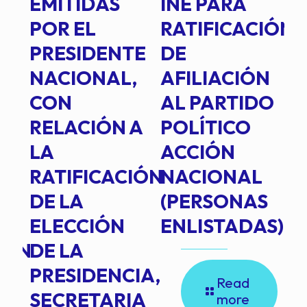
EMITIDAS
INE PARA
I
POR EL
RATIFICACIÓN
P
PRESIDENTE
DE
P
E
NACIONAL,
AFILIACIÓN
O
E
CON
AL PARTIDO
L
RELACIÓN A
POLÍTICO
R
TE
LA
ACCIÓN
RATIFICACIÓN
NACIONAL
DE LA
(PERSONAS
ELECCIÓN
ENLISTADAS)
ION
DE LA
PRESIDENCIA,
Read
SECRETARIA
more