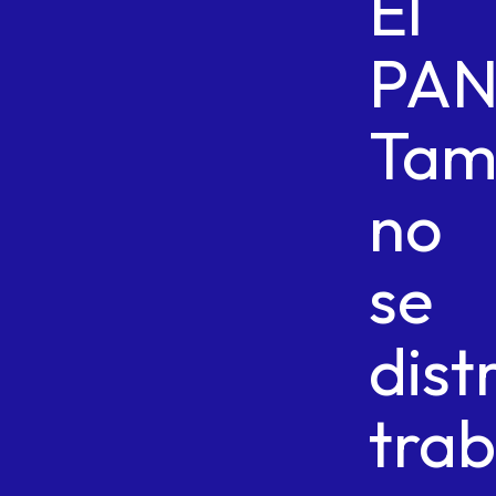
El
PA
Tam
no
se
dist
trab