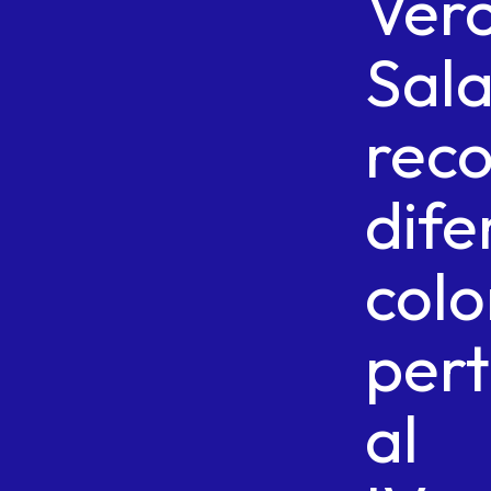
Ver
Sal
reco
dife
colo
pert
al