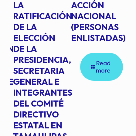
TE
LA
ACCIÓN
RATIFICACIÓN
NACIONAL
DE LA
(PERSONAS
ELECCIÓN
ENLISTADAS)
ION
DE LA
PRESIDENCIA,
Read
SECRETARIA
more
NTE
GENERAL E
INTEGRANTES
DEL COMITÉ
DIRECTIVO
ESTATAL EN