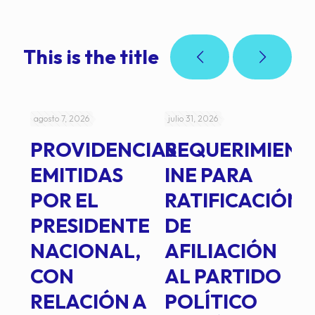
This is the title
agosto 7, 2026
julio 31, 2026
jul
PROVIDENCIAS
REQUERIMIENT
J
EMITIDAS
INE PARA
I
POR EL
RATIFICACIÓN
P
PRESIDENTE
DE
P
E
NACIONAL,
AFILIACIÓN
O
E
CON
AL PARTIDO
L
RELACIÓN A
POLÍTICO
R