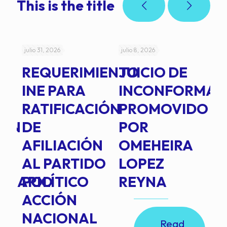
This is the title
julio 31, 2026
julio 8, 2026
jul
REQUERIMIENTO
JUICIO DE
A
-
INE PARA
INCONFORMAD
C
RATIFICACIÓN
PROMOVIDO
2
IÓN
DE
POR
Q
AFILIACIÓN
OMEHEIRA
A
AL PARTIDO
LOPEZ
L
INARIO
POLÍTICO
REYNA
P
ACCIÓN
A
NACIONAL
D
Read