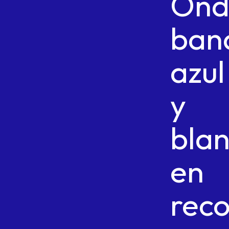
Ond
ban
azul
y
bla
en
reco