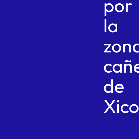
por
la
zon
cañ
de
Xico