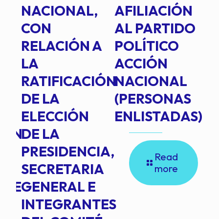
E
NACIONAL,
AFILIACIÓN
O
E
CON
AL PARTIDO
L
RELACIÓN A
POLÍTICO
R
TE
LA
ACCIÓN
RATIFICACIÓN
NACIONAL
DE LA
(PERSONAS
ELECCIÓN
ENLISTADAS)
ION
DE LA
PRESIDENCIA,
Read
SECRETARIA
more
NTE
GENERAL E
INTEGRANTES