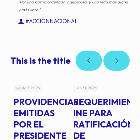
"Por una patria ordenada y generosa, y una vida más digna
y más libre."
#ACCIÓNNACIONAL
This is the title
agosto 7, 2026
julio 31, 2026
jul
PROVIDENCIAS
REQUERIMIENT
J
EMITIDAS
INE PARA
I
POR EL
RATIFICACIÓN
P
PRESIDENTE
DE
P