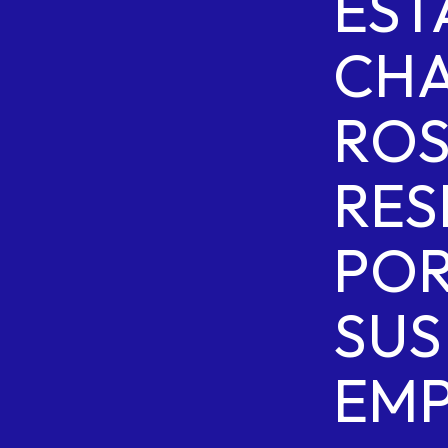
EST
CH
ROS
RE
PO
SUS
EM