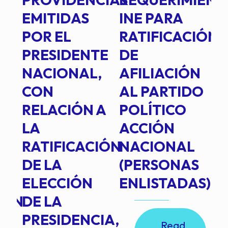
EMITIDAS
INE PARA
I
POR EL
RATIFICACIÓN
P
PRESIDENTE
DE
P
E
NACIONAL,
AFILIACIÓN
O
E
CON
AL PARTIDO
L
RELACIÓN A
POLÍTICO
R
TE
LA
ACCIÓN
RATIFICACIÓN
NACIONAL
DE LA
(PERSONAS
ELECCIÓN
ENLISTADAS)
ION
DE LA
PRESIDENCIA,
Read