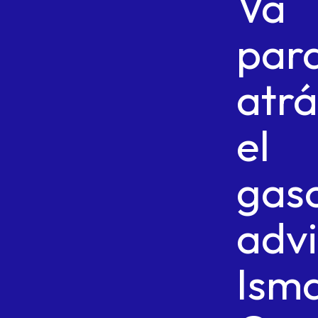
Va
par
atrá
el
gaso
advi
Ism