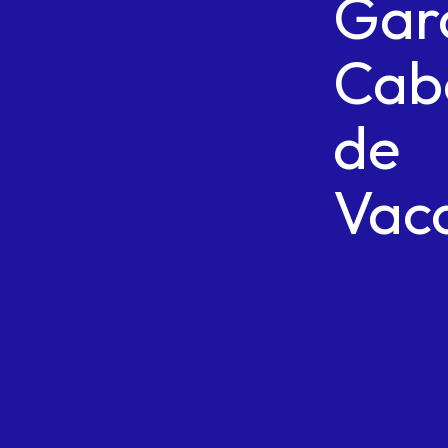
Gar
Cab
de
Vac