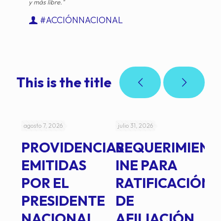
y más libre."
#ACCIÓNNACIONAL
This is the title
agosto 7, 2026
julio 31, 2026
jul
PROVIDENCIAS
REQUERIMIENT
J
EMITIDAS
INE PARA
I
POR EL
RATIFICACIÓN
P
PRESIDENTE
DE
P
E
NACIONAL,
AFILIACIÓN
O