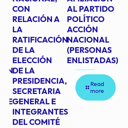
E
CON
AL PARTIDO
L
RELACIÓN A
POLÍTICO
R
TE
LA
ACCIÓN
RATIFICACIÓN
NACIONAL
DE LA
(PERSONAS
ELECCIÓN
ENLISTADAS)
ION
DE LA
PRESIDENCIA,
Read
SECRETARIA
more
NTE
GENERAL E
INTEGRANTES
DEL COMITÉ