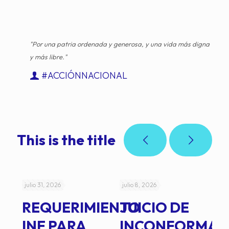
"Por una patria ordenada y generosa, y una vida más digna
y más libre."
#ACCIÓNNACIONAL
This is the title
julio 31, 2026
julio 8, 2026
jul
REQUERIMIENTO
JUICIO DE
A
-
INE PARA
INCONFORMAD
C