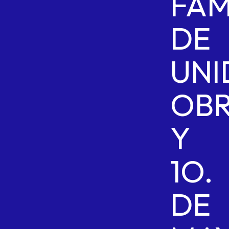
FAM
DE
UNI
OB
Y
1O.
DE