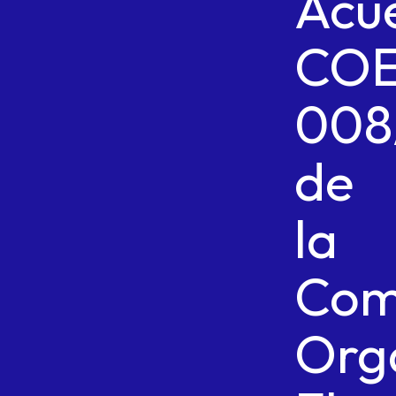
Acu
CO
008
de
la
Com
Org