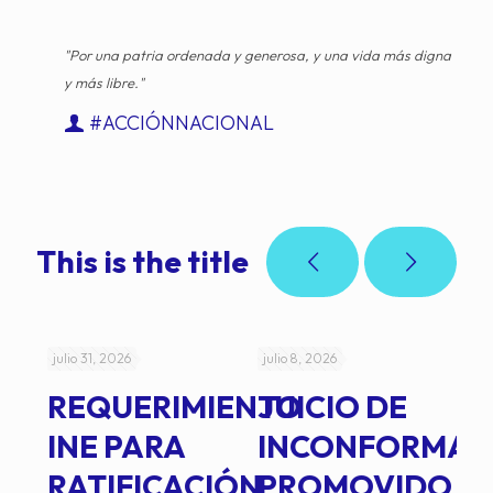
"Por una patria ordenada y generosa, y una vida más digna
y más libre."
#ACCIÓNNACIONAL
This is the title
julio 31, 2026
julio 8, 2026
jul
REQUERIMIENTO
JUICIO DE
A
-
INE PARA
INCONFORMAD
C
RATIFICACIÓN
PROMOVIDO
2