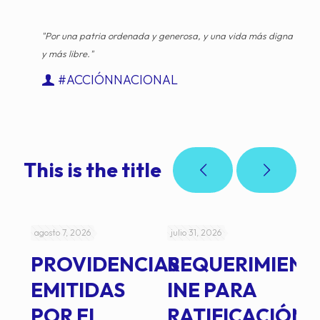
"Por una patria ordenada y generosa, y una vida más digna
y más libre."
#ACCIÓNNACIONAL
This is the title
agosto 7, 2026
julio 31, 2026
jul
PROVIDENCIAS
REQUERIMIENT
J
EMITIDAS
INE PARA
I
POR EL
RATIFICACIÓN
P