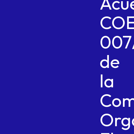
Acu
CO
007
de
la
Com
Org