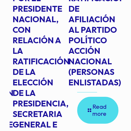
PRESIDENTE
DE
P
E
NACIONAL,
AFILIACIÓN
O
E
CON
AL PARTIDO
L
RELACIÓN A
POLÍTICO
R
TE
LA
ACCIÓN
RATIFICACIÓN
NACIONAL
DE LA
(PERSONAS
ELECCIÓN
ENLISTADAS)
ION
DE LA
PRESIDENCIA,
Read
SECRETARIA
more
NTE
GENERAL E