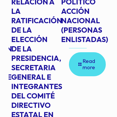
RELACIÓN A
POLÍTICO
R
TE
LA
ACCIÓN
RATIFICACIÓN
NACIONAL
DE LA
(PERSONAS
ELECCIÓN
ENLISTADAS)
ION
DE LA
PRESIDENCIA,
Read
SECRETARIA
more
NTE
GENERAL E
INTEGRANTES
DEL COMITÉ
DIRECTIVO
ESTATAL EN