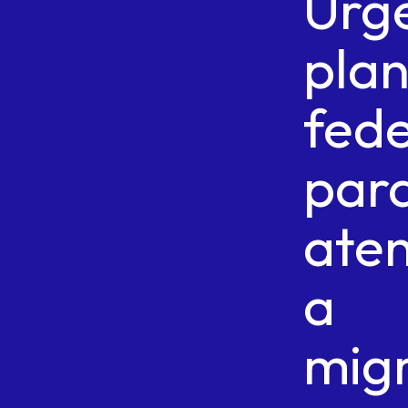
Urg
pla
fede
par
ate
a
mig