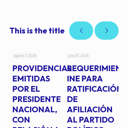
This is the title
agosto 7, 2026
julio 31, 2026
jul
PROVIDENCIAS
REQUERIMIENT
J
EMITIDAS
INE PARA
I
POR EL
RATIFICACIÓN
P
PRESIDENTE
DE
P
E
NACIONAL,
AFILIACIÓN
O
E
CON
AL PARTIDO
L