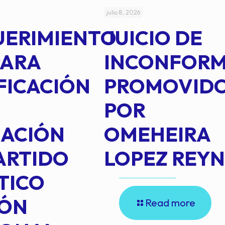
julio 8, 2026
UERIMIENTO
JUICIO DE
PARA
INCONFOR
FICACIÓN
PROMOVID
POR
IACIÓN
OMEHEIRA
ARTIDO
LOPEZ REY
TICO
IÓN
Read more