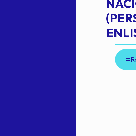
NAC
Read more
(PE
N
ENLI
R
E
A