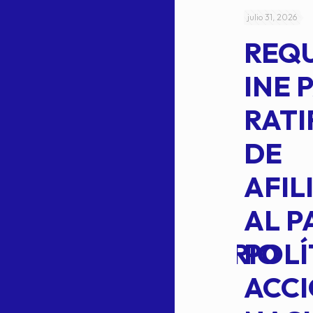
julio 4, 2026
julio 31, 2026
ACUERDO
REQ
CEPE-TAM-
INE 
014-2026
RATI
L
APROBACIÓN
DE
VOTO EN
AFIL
TRANSITO
AL P
EXTRAORDINARIO
POLÍ
ACC