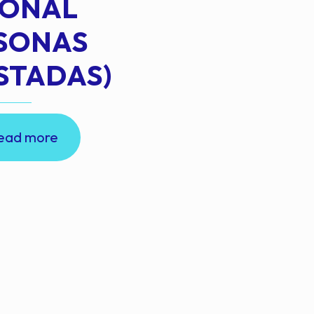
IONAL
RSONAS
STADAS)
ead more