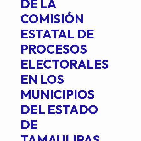
DE LA
2 D
COMISIÓN
FO
ESTATAL DE
INT
PROCESOS
DE 
ELECTORALES
COM
EN LOS
PE
MUNICIPIOS
DE 
DEL ESTADO
PLA
DE
OM
TAMAULIPAS,
LOP