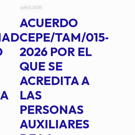
julio 5, 2026
julio 4, 2026
ACUERDO
AC
MAD
CEPE/TAM/015-
CEP
O
2026 POR EL
14B
QUE SE
MED
ACREDITA A
CUA
NA
LAS
SUS
PERSONAS
CO
AUXILIARES
IN