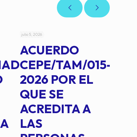
julio 5, 2026
julio 4, 2026
ACUERDO
AC
MAD
CEPE/TAM/015-
CEP
O
2026 POR EL
14B
QUE SE
MED
ACREDITA A
CUA
NA
LAS
SUS