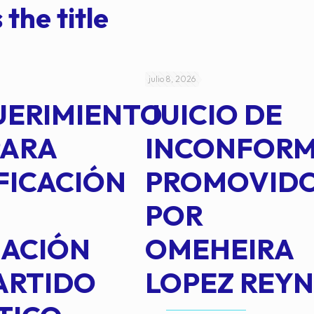
 the title
julio 8, 2026
UERIMIENTO
JUICIO DE
PARA
INCONFOR
FICACIÓN
PROMOVID
POR
IACIÓN
OMEHEIRA
ARTIDO
LOPEZ REY