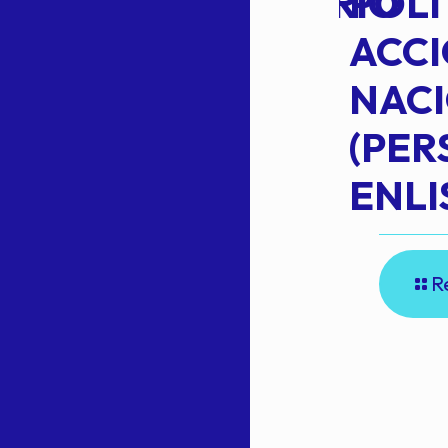
EXTRAORDINARIO
POLÍ
ACC
NAC
Read more
(PE
N
ENLI
R
E