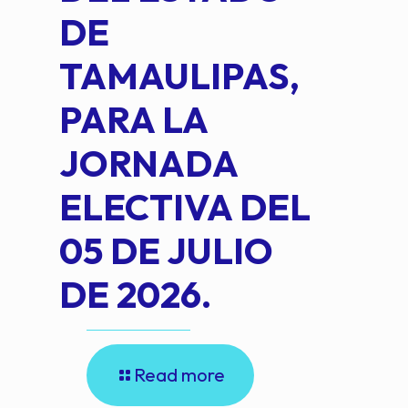
DE
OM
TAMAULIPAS,
LOP
PARA LA
JORNADA
ELECTIVA DEL
05 DE JULIO
DE 2026.
Read more