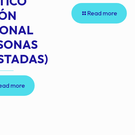
TICO
IÓN
Read more
IONAL
RSONAS
STADAS)
ead more