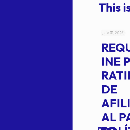
This is
julio 4, 2026
julio 31, 2026
ACUERDO
REQ
CEPE-TAM-
INE 
014-2026
RATI
L
APROBACIÓN
DE
VOTO EN
AFIL
TRANSITO
AL P