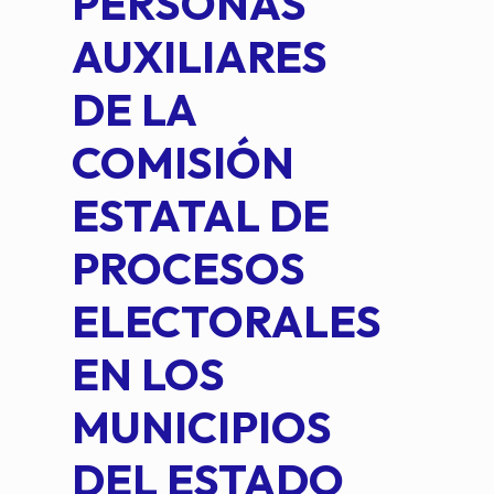
PERSONAS
CO
AUXILIARES
IN
DE LA
2 D
COMISIÓN
FO
ESTATAL DE
INT
PROCESOS
DE 
ELECTORALES
COM
EN LOS
PE
MUNICIPIOS
DE 
DEL ESTADO
PLA