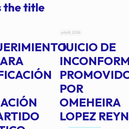
 the title
julio 8, 2026
UERIMIENTO
JUICIO DE
PARA
INCONFOR
FICACIÓN
PROMOVID
POR
IACIÓN
OMEHEIRA
ARTIDO
LOPEZ REY