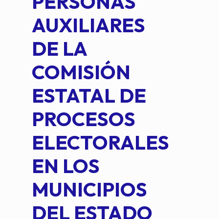
PERSONAS
CO
AUXILIARES
IN
DE LA
2 D
COMISIÓN
FO
ESTATAL DE
INT
PROCESOS
DE 
ELECTORALES
COM
EN LOS
PE
MUNICIPIOS
DE 
DEL ESTADO
PLA