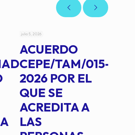
julio 5, 2026
julio 4, 2026
ACUERDO
AC
MAD
CEPE/TAM/015-
CEP
O
2026 POR EL
14B
QUE SE
MED
ACREDITA A
CUA
NA
LAS
SUS