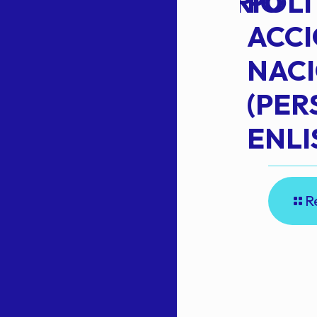
EXTRAORDINARIO
POLÍ
ACC
NAC
Read more
(PE
N
ENLI
R
E