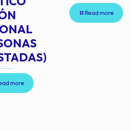
TICO
IÓN
Read more
IONAL
RSONAS
STADAS)
ead more