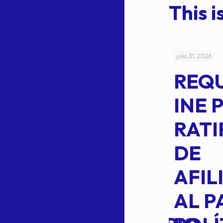
This is
julio 4, 2026
julio 31, 2026
ACUERDO
REQ
CEPE-TAM-
INE 
014-2026
RATI
L
APROBACIÓN
DE
VOTO EN
AFIL
TRANSITO
AL P