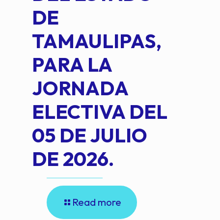
DE
OM
TAMAULIPAS,
LOP
PARA LA
JORNADA
ELECTIVA DEL
05 DE JULIO
DE 2026.
Read more