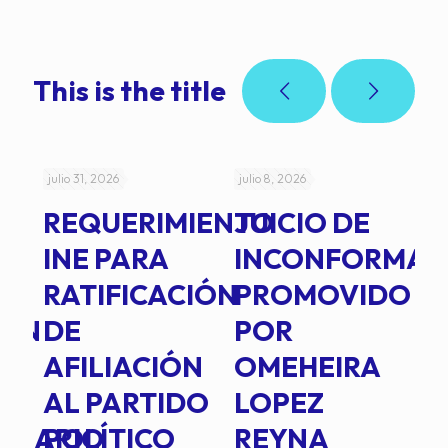
This is the title
julio 31, 2026
julio 8, 2026
jul
REQUERIMIENTO
JUICIO DE
A
-
INE PARA
INCONFORMAD
C
RATIFICACIÓN
PROMOVIDO
2
IÓN
DE
POR
Q
AFILIACIÓN
OMEHEIRA
A
AL PARTIDO
LOPEZ
L
INARIO
POLÍTICO
REYNA
P