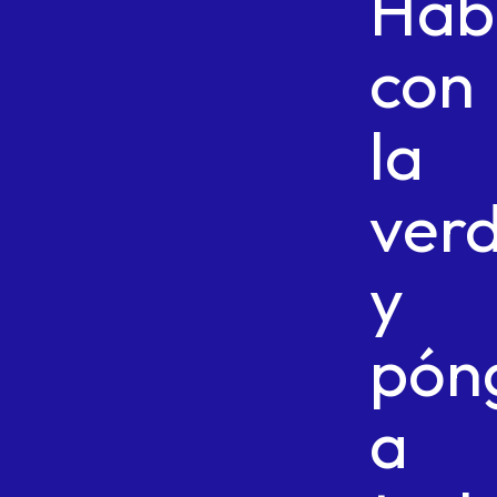
Hab
con
la
ver
y
pón
a