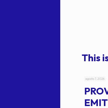
This is
julio 4, 2026
agosto 7, 2026
ACUERDO
PRO
5-
CEPE-TAM
EMIT