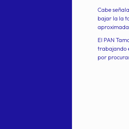
Cabe señala
bajar la la t
aproximada
El PAN Tama
trabajando e
por procurar