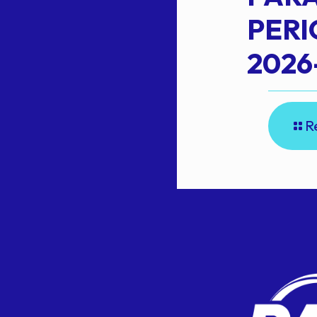
PER
2026
R