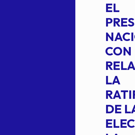
14BIS
EL
MEDIANTE EL
PRES
CUAL SE
NACI
SUSTITUYE
CON
COMO
RELA
INTEGRANTE
LA
2 DE LA
RATI
FORMULA DE
DE L
INTEGRACION
ELEC