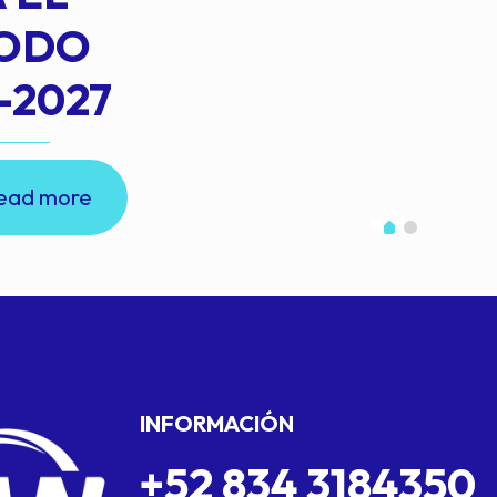
IODO
-2027
ead more
INFORMACIÓN
+52 834 3184350