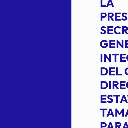
DE LA
LA
S
COMISION
PRES
PERMANENTE
SECR
DE LA
GENE
PLANILLA DE
INT
OMEHEIRA
DEL 
,
LOPEZ REYNA
DIRE
ESTA
TAM
Read more
L
PARA