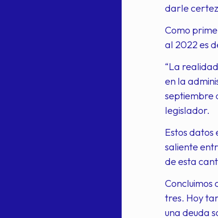
darle certeza
Como primer
al 2022 es d
“La realidad
en la admini
septiembre d
legislador.
Estos datos 
saliente ent
de esta cant
Concluimos q
tres. Hoy ta
una deuda so