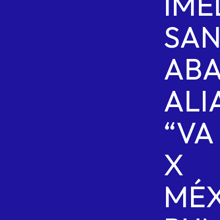
IME
SAN
AB
ALI
“VA
X
MÉX