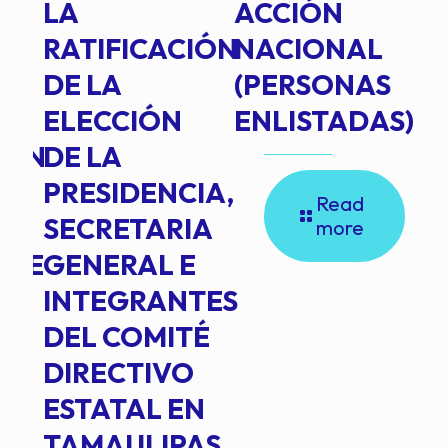
TE
LA
ACCIÓN
RATIFICACIÓN
NACIONAL
DE LA
(PERSONAS
ELECCIÓN
ENLISTADAS)
ION
DE LA
PRESIDENCIA,
Read
SECRETARIA
more
NTE
GENERAL E
INTEGRANTES
DEL COMITÉ
DIRECTIVO
ESTATAL EN
TAMAULIPAS