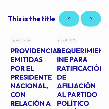
This is the title
agosto 7, 2026
julio 31, 2026
jul
PROVIDENCIAS
REQUERIMIENT
J
EMITIDAS
INE PARA
I
POR EL
RATIFICACIÓN
P
PRESIDENTE
DE
P
E
NACIONAL,
AFILIACIÓN
O
E
CON
AL PARTIDO
L
RELACIÓN A
POLÍTICO
R