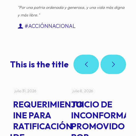
"Por una patria ordenada y generosa, y una vida más digna
y más libre."
#ACCIÓNNACIONAL
This is the title
julio 31, 2026
julio 8, 2026
jul
REQUERIMIENTO
JUICIO DE
A
-
INE PARA
INCONFORMAD
C
RATIFICACIÓN
PROMOVIDO
2