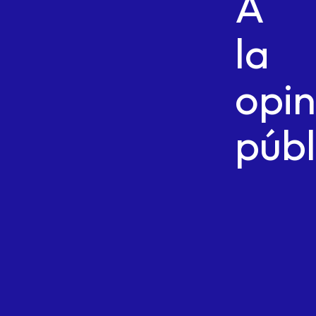
A
la
opin
públ