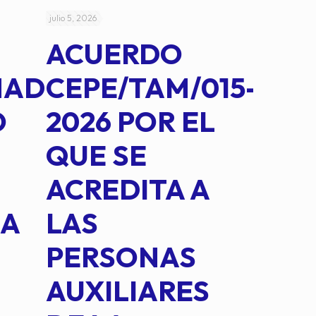
julio 5, 2026
julio 4, 2026
ACUERDO
AC
MAD
CEPE/TAM/015-
CEP
O
2026 POR EL
14B
QUE SE
MED
ACREDITA A
CUA
NA
LAS
SUS
PERSONAS
CO
AUXILIARES
IN