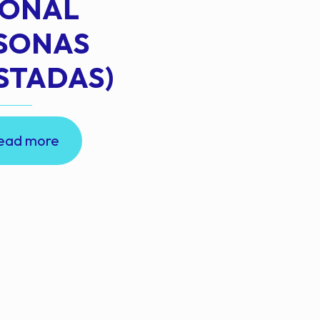
IONAL
RSONAS
STADAS)
ead more