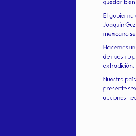
quedar bien 
El gobierno 
Joaquín Guzm
mexicano se 
Hacemos un l
de nuestro pa
extradición.
Nuestro país
presente sex
acciones nec