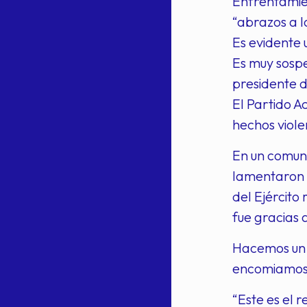
Enfrentamien
“abrazos a l
Es evidente 
Es muy sospe
presidente 
El Partido A
hechos viole
En un comuni
lamentaron e
del Ejército
fue gracias 
Hacemos un l
encomiamos l
“Este es el 