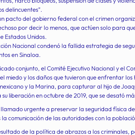
tos, narco bloqueos, suspensión de clases y violenc
os delincuentes”.
un pacto del gobierno federal con el crimen organ
choso por decir lo menos, que actúen solo para qued
de Estados Unidos.
cción Nacional condenó la fallida estrategia de seg
ntos en Sinaloa.
cado conjunto, el Comité Ejecutivo Nacional y el Com
l miedo y los daños que tuvieron que enfrentar los 
 mexicano y la Marina, para capturar al hijo de Jo
a su liberación en octubre de 2019, que se desató más 
lamado urgente a preservar la seguridad física de l
a comunicación de las autoridades con la población 
resultado de la política de abrazos a los criminales