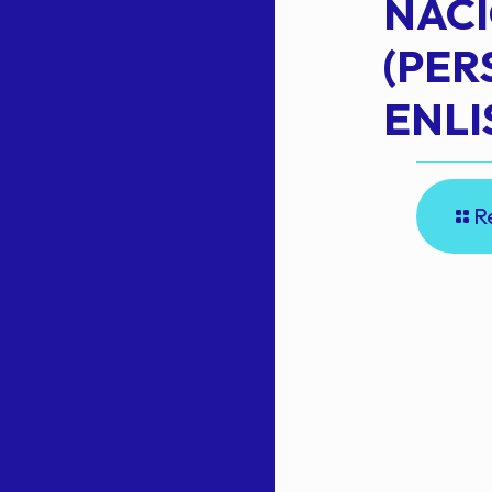
NAC
Read more
(PE
N
ENLI
R
E
A