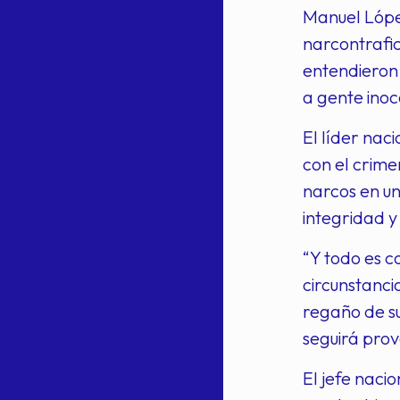
Manuel Lópe
narcontrafic
entendieron,
a gente inoc
El líder nac
con el crime
narcos en un
integridad y
“Y todo es c
circunstanci
regaño de su
seguirá prov
El jefe naci