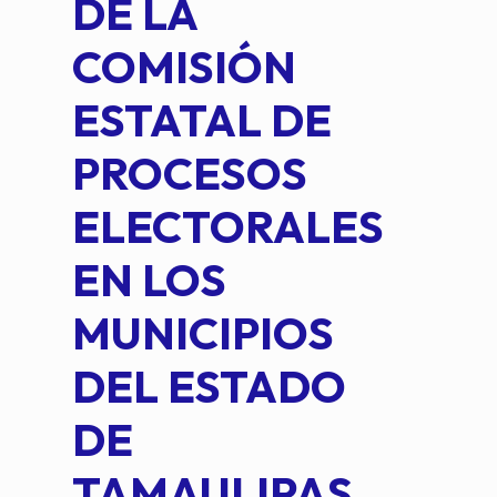
DE LA
2 D
COMISIÓN
FO
ESTATAL DE
INT
PROCESOS
DE 
ELECTORALES
COM
EN LOS
PE
MUNICIPIOS
DE 
DEL ESTADO
PLA
DE
OM
TAMAULIPAS,
LOP