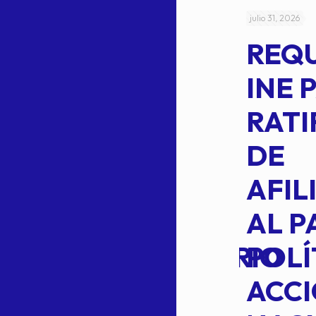
julio 4, 2026
julio 31, 2026
ACUERDO
REQ
CEPE-TAM-
INE 
014-2026
RATI
L
APROBACIÓN
DE
VOTO EN
AFIL
TRANSITO
AL P
EXTRAORDINARIO
POLÍ
ACC