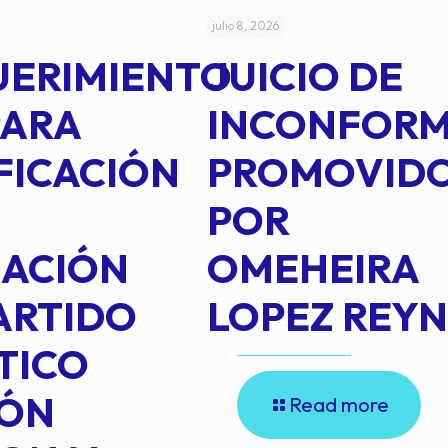
julio 8, 2026
UERIMIENTO
JUICIO DE
PARA
INCONFOR
FICACIÓN
PROMOVID
POR
IACIÓN
OMEHEIRA
ARTIDO
LOPEZ REY
TICO
IÓN
Read more