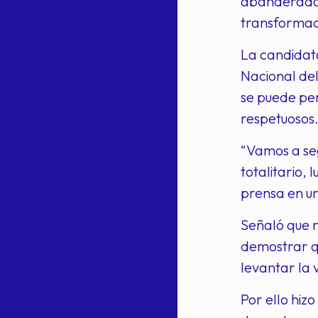
abanderada 
transformaci
La candidat
Nacional del
se puede per
respetuosos
“Vamos a seg
totalitario,
prensa en un
Señaló que n
demostrar q
levantar la 
Por ello hiz