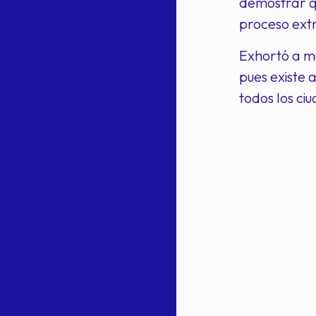
demostrar qu
proceso ext
Exhortó a mu
pues existe 
todos los ci