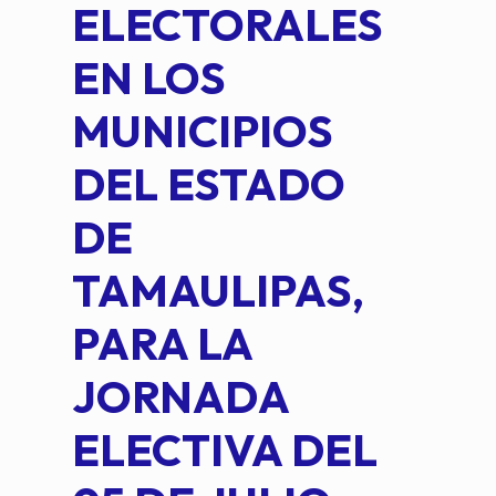
ELECTORALES
COM
EN LOS
PE
MUNICIPIOS
DE 
DEL ESTADO
PLA
DE
OM
TAMAULIPAS,
LOP
PARA LA
JORNADA
ELECTIVA DEL