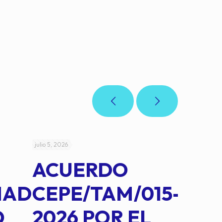
julio 5, 2026
julio 4, 2026
ACUERDO
AC
MAD
CEPE/TAM/015-
CEP
O
2026 POR EL
14B