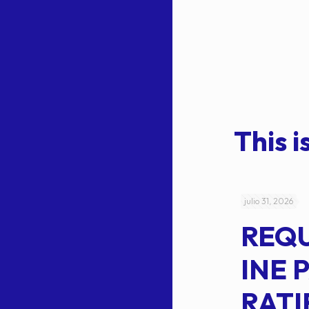
This is
julio 4, 2026
julio 31, 2026
ACUERDO
REQ
CEPE-TAM-
INE 
014-2026
RATI