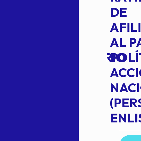
L
APROBACIÓN
DE
VOTO EN
AFIL
TRANSITO
AL P
EXTRAORDINARIO
POLÍ
ACC
NAC
Read more
(PE
N
ENLI