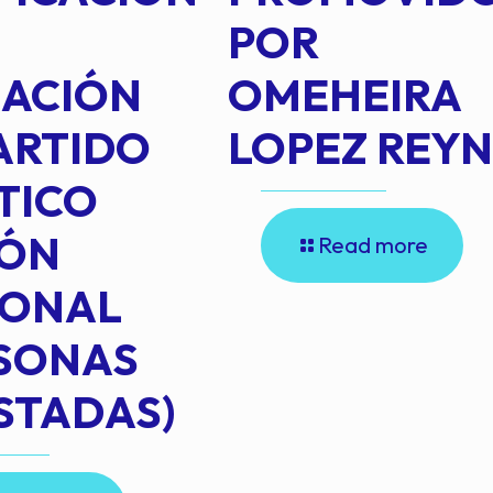
POR
IACIÓN
OMEHEIRA
ARTIDO
LOPEZ REY
TICO
IÓN
Read more
IONAL
RSONAS
STADAS)