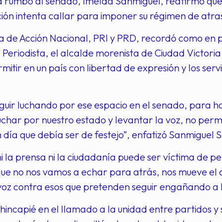
rumbo al senado, Imelda Sanmiguel, reafirmó que s
ón intenta callar para imponer su régimen de atras
a de Acción Nacional, PRI y PRD, recordó como en 
 Periodista, el alcalde morenista de Ciudad Victoria
mitir en un país con libertad de expresión y los ser
.
uir luchando por ese espacio en el senado, para hac
 luchar por nuestro estado y levantar la voz, no perm
 día que debía ser de festejo”, enfatizó Sanmiguel 
i la prensa ni la ciudadanía puede ser víctima de pe
ue no nos vamos a echar para atrás, nos mueve el 
voz contra esos que pretenden seguir engañando a 
o hincapié en el llamado a la unidad entre partidos 