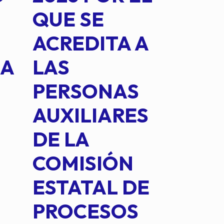
QUE SE
MED
ACREDITA A
CUA
NA
LAS
SUS
PERSONAS
CO
AUXILIARES
IN
DE LA
2 D
COMISIÓN
FO
ESTATAL DE
INT
PROCESOS
DE 