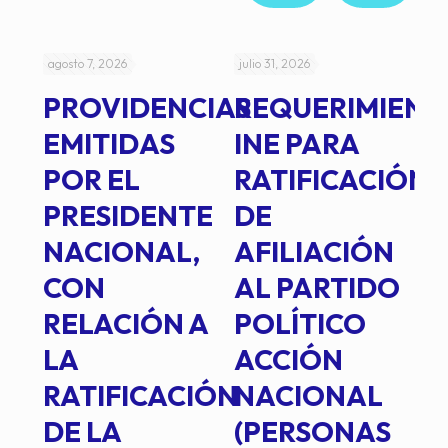
agosto 7, 2026
julio 31, 2026
jul
PROVIDENCIAS
REQUERIMIENT
J
EMITIDAS
INE PARA
I
POR EL
RATIFICACIÓN
P
PRESIDENTE
DE
P
E
NACIONAL,
AFILIACIÓN
O
E
CON
AL PARTIDO
L
RELACIÓN A
POLÍTICO
R
TE
LA
ACCIÓN
RATIFICACIÓN
NACIONAL
DE LA
(PERSONAS