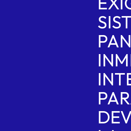
EXI
SIS
PA
INM
INT
PAR
DE