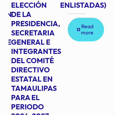
ELECCIÓN
ENLISTADAS)
ION
DE LA
PRESIDENCIA,
Read
SECRETARIA
more
NTE
GENERAL E
INTEGRANTES
DEL COMITÉ
DIRECTIVO
ESTATAL EN
TAMAULIPAS
PARA EL
PERIODO